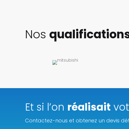
Nos
qualification
Et si l’on
réalisait
vo
Contactez-nous et obtenez un devis déta