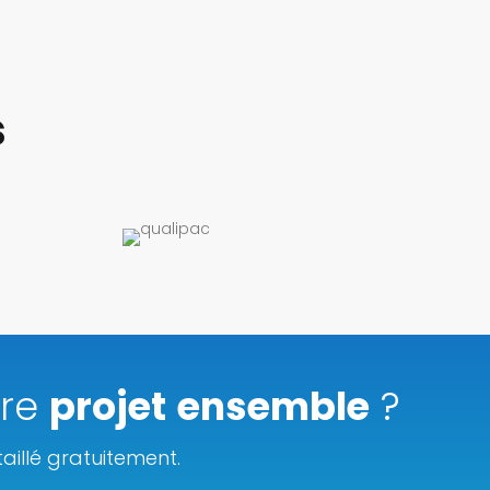
s
tre
projet
ensemble
?
illé gratuitement.